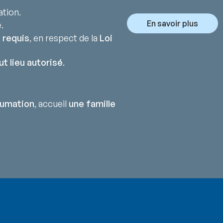
ation.
En savoir plus
.
 requis
, en respect de la
Loi
ut lieu autorisé
.
humation
, accueil
une famille