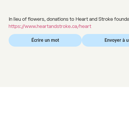
In lieu of flowers, donations to Heart and Stroke foun
https://www.heartandstroke.ca/heart
Écrire un mot
Envoyer à 