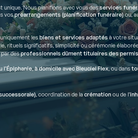
 unique. Nous planifions avec vous des
services funér
ns vos
préarrangements (planification funéraire)
ou, au
uniquement les
biens et services adaptés
à votre situ
lle, rituels significatifs, simplicité ou cérémonie élaborée
 par des
professionnels dûment titulaires des permis
u l’Épiphanie
,
à domicile avec Bleuciel Flex
, ou dans
to
successorale)
, coordination de la
crémation
ou de l’
in