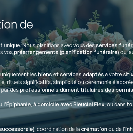
tion de
 unique. Nous planifions avec vous des
services funér
ns vos
préarrangements (planification funéraire)
ou, au
uniquement les
biens et services adaptés
à votre situ
lle, rituels significatifs, simplicité ou cérémonie élaborée
 par des
professionnels dûment titulaires des permis
u l’Épiphanie
,
à domicile avec Bleuciel Flex
, ou dans
to
successorale)
, coordination de la
crémation
ou de l’
in