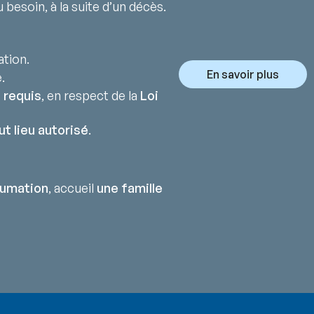
 besoin, à la suite d’un décès.
ation.
En savoir plus
.
 requis
, en respect de la
Loi
ut lieu autorisé
.
humation
, accueil
une famille