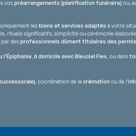
ns vos
préarrangements (planification funéraire)
ou, au
uniquement les
biens et services adaptés
à votre situ
lle, rituels significatifs, simplicité ou cérémonie élaborée
 par des
professionnels dûment titulaires des permis
u l’Épiphanie
,
à domicile avec Bleuciel Flex
, ou dans
to
successorale)
, coordination de la
crémation
ou de l’
in