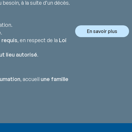
 besoin, à la suite d’un décès.
ation.
En savoir plus
.
 requis
, en respect de la
Loi
ut lieu autorisé
.
humation
, accueil
une famille