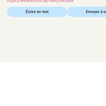
https://www.etsmtl.ca/fdets/Accueil
Écrire un mot
Envoyer à 