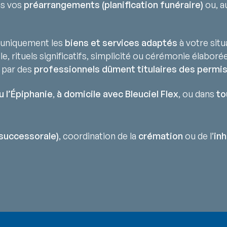
ns vos
préarrangements (planification funéraire)
ou, au
uniquement les
biens et services adaptés
à votre situ
lle, rituels significatifs, simplicité ou cérémonie élaborée
 par des
professionnels dûment titulaires des permis
u l’Épiphanie
,
à domicile avec Bleuciel Flex
, ou dans
to
successorale)
, coordination de la
crémation
ou de l’
in