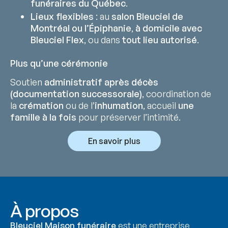
funéraires du Québec
.
Lieux flexibles
: au
salon Bleuciel de
Montréal ou l’Épiphanie
,
à domicile avec
Bleuciel Flex
, ou dans
tout lieu autorisé
.
Plus qu’une cérémonie
Soutien
administratif après décès
(documentation successorale)
, coordination de
la
crémation
ou de l’
inhumation
, accueil
une
famille à la fois
pour préserver l’intimité.
En savoir plus
À propos
Bleuciel Maison funéraire
est une entreprise