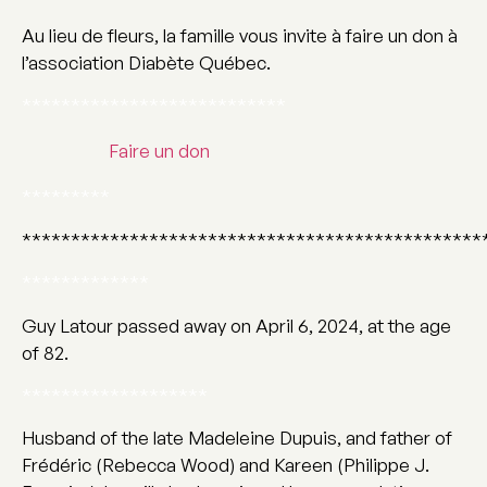
Au lieu de fleurs, la famille vous invite à faire un don à
l’association Diabète Québec.
***************************
Faire un don
*********
***********************************************
*************
Guy Latour passed away on April 6, 2024, at the age
of 82.
*******************
Husband of the late Madeleine Dupuis, and father of
Frédéric (Rebecca Wood) and Kareen (Philippe J.