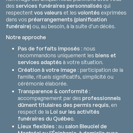
des
services funéraires personnalisés
qui
respectent
vos valeurs
et les
volontés
exprimées
dans vos
préarrangements (planification
funéraire)
ou, au besoin, à la suite d’un décès.
Notre approche
Pas de forfaits imposés
: nous
recommandons uniquement les
biens et
services adaptés
à votre situation.
Création à votre image
: participation de la
famille, rituels significatifs, simplicité ou
cérémonie élaborée.
Transparence & conformité
:
accompagnement par des
professionnels
dûment titulaires des permis requis
, en
respect de la
Loi sur les activités
funéraires du Québec
.
Lieux flexibles
: au
salon Bleuciel de
Montréal ou l’Épiphanie
,
à domicile avec