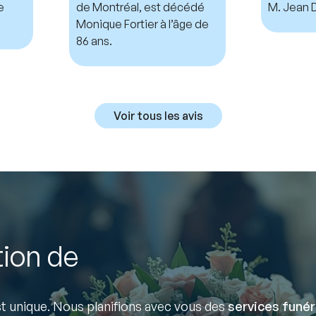
e
de Montréal, est décédé
M. Jean D
Monique Fortier à l’âge de
86 ans.
Voir tous les avis
tion de
 unique. Nous planifions avec vous des
services funér