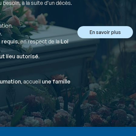
 besoin, à la suite d’un décès.
ation.
En savoir plus
.
 requis
, en respect de la
Loi
ut lieu autorisé
.
humation
, accueil
une famille