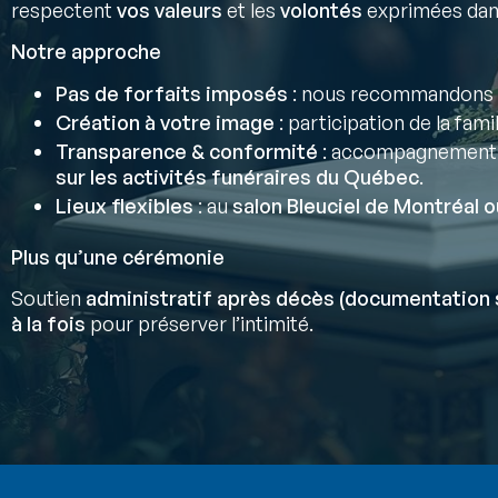
respectent
vos valeurs
et les
volontés
exprimées da
Notre approche
Pas de forfaits imposés
: nous recommandons 
Création à votre image
: participation de la fami
Transparence & conformité
: accompagnement
sur les activités funéraires du Québec
.
Lieux flexibles
: au
salon Bleuciel de Montréal o
Plus qu’une cérémonie
Soutien
administratif après décès (documentation 
à la fois
pour préserver l’intimité.