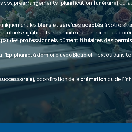
ns vos
préarrangements (planification funéraire)
ou, au
uniquement les
biens et services adaptés
à votre situ
lle, rituels significatifs, simplicité ou cérémonie élaborée
 par des
professionnels dûment titulaires des permis
u l’Épiphanie
,
à domicile avec Bleuciel Flex
, ou dans
to
successorale)
, coordination de la
crémation
ou de l’
in