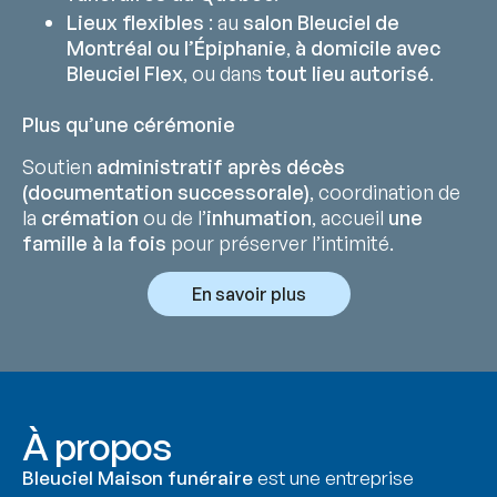
Lieux flexibles
: au
salon Bleuciel de
Montréal ou l’Épiphanie
,
à domicile avec
Bleuciel Flex
, ou dans
tout lieu autorisé
.
Plus qu’une cérémonie
Soutien
administratif après décès
(documentation successorale)
, coordination de
la
crémation
ou de l’
inhumation
, accueil
une
famille à la fois
pour préserver l’intimité.
En savoir plus
À propos
Bleuciel Maison funéraire
est une entreprise