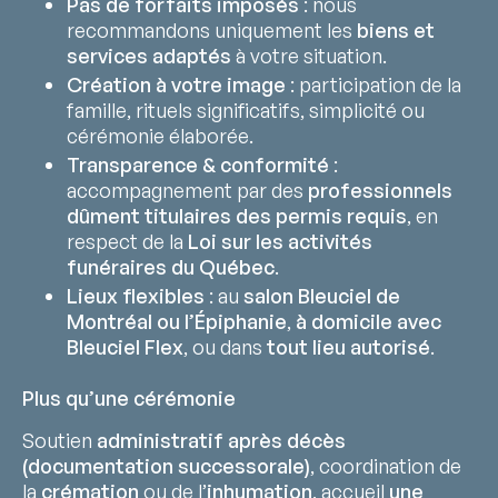
Pas de forfaits imposés
: nous
recommandons uniquement les
biens et
services adaptés
à votre situation.
Création à votre image
: participation de la
famille, rituels significatifs, simplicité ou
cérémonie élaborée.
Transparence & conformité
:
accompagnement par des
professionnels
dûment titulaires des permis requis
, en
respect de la
Loi sur les activités
funéraires du Québec
.
Lieux flexibles
: au
salon Bleuciel de
Montréal ou l’Épiphanie
,
à domicile avec
Bleuciel Flex
, ou dans
tout lieu autorisé
.
Plus qu’une cérémonie
Soutien
administratif après décès
(documentation successorale)
, coordination de
la
crémation
ou de l’
inhumation
, accueil
une