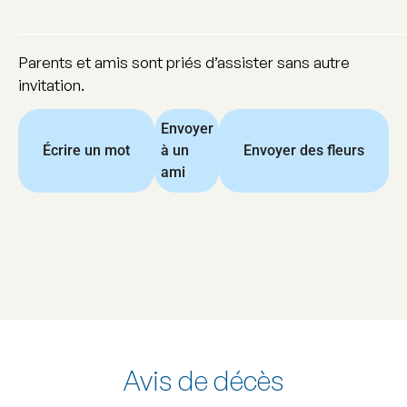
_______________________________________________
Parents et amis sont priés d’assister sans autre
invitation.
Envoyer
Écrire un mot
à un
Envoyer des fleurs
ami
Avis de décès