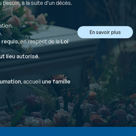
 besoin, à la suite d’un décès.
ation.
En savoir plus
.
 requis
, en respect de la
Loi
ut lieu autorisé
.
humation
, accueil
une famille