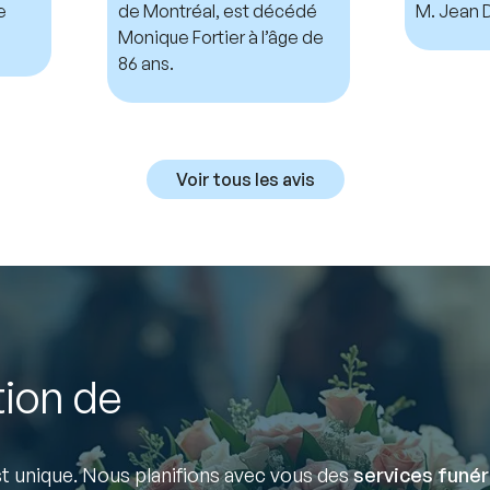
e
de Montréal, est décédé
M. Jean D
Monique Fortier à l’âge de
86 ans.
Voir tous les avis
tion de
 unique. Nous planifions avec vous des
services funér