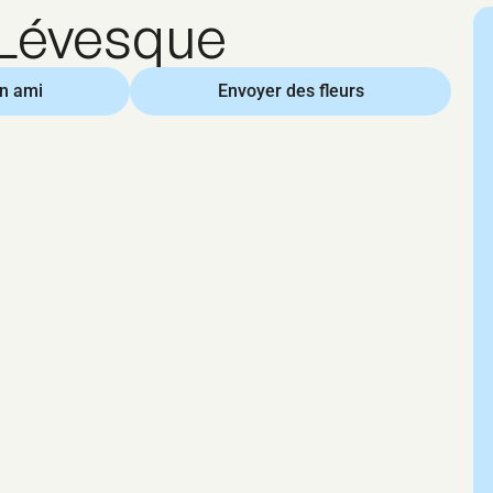
Lévesque
un ami
Envoyer des fleurs