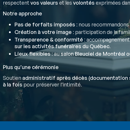
respectent
vos valeurs
et les
volontés
exprimées da
Notre approche
Pas de forfaits imposés
: nous recommandons 
Création à votre image
: participation de la fami
Transparence & conformité
: accompagnement
sur les activités funéraires du Québec
.
Lieux flexibles
: au
salon Bleuciel de Montréal o
Plus qu’une cérémonie
Soutien
administratif après décès (documentation 
à la fois
pour préserver l’intimité.