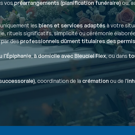
ns vos
préarrangements (planification funéraire)
ou, au
uniquement les
biens et services adaptés
à votre situ
lle, rituels significatifs, simplicité ou cérémonie élaborée
 par des
professionnels dûment titulaires des permis
u l’Épiphanie
,
à domicile avec Bleuciel Flex
, ou dans
to
successorale)
, coordination de la
crémation
ou de l’
in