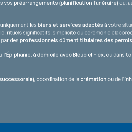
ns vos
préarrangements (planification funéraire)
ou, au
uniquement les
biens et services adaptés
à votre situ
lle, rituels significatifs, simplicité ou cérémonie élaborée
 par des
professionnels dûment titulaires des permis
u l’Épiphanie
,
à domicile avec Bleuciel Flex
, ou dans
to
successorale)
, coordination de la
crémation
ou de l’
in