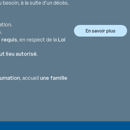
 besoin, à la suite d’un décès.
ation.
En savoir plus
.
 requis
, en respect de la
Loi
ut lieu autorisé
.
humation
, accueil
une famille