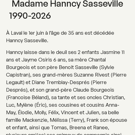
Madame Hanncy Sasseville
1990-2026
À Laval le 1er juin à l’âge de 35 ans est décédée
Hanncy Sasseville.
Hanncy laisse dans le deuil ses 2 enfants Jasmine 11
ans et Jayme Osiris 6 ans, sa mère Chantal
Bourgeois et son père Benoit Sasseville (Sylvie
Capistran), ses grand-mères Suzanne Rivest (Pierre
Legault) et Diane Tremblay-Després (Pierre
Després), et son grand-père Claude Bourgeois
(Francoise Béland), sa tante et ses oncles Christian,
Luc, Mylène (Éric), ses cousines et cousins Anna-
May, Élodie, Molly, Félix, Vincent et Julien, sa belle
famille Mackenzie, Mélissa (Terry), Frank son épouse
et enfant, ainsi que Tomas, Breena et Ranee,
plusieurs ami(es) ses animaux de compagnie ainsi