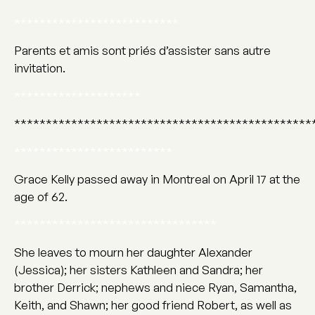
**************************
Parents et amis sont priés d’assister sans autre
invitation.
********************
***********************************************
*************************
Grace Kelly passed away in Montreal on April 17 at the
age of 62.
********************************
She leaves to mourn her daughter Alexander
(Jessica); her sisters Kathleen and Sandra; her
brother Derrick; nephews and niece Ryan, Samantha,
Keith, and Shawn; her good friend Robert, as well as