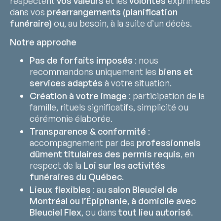
respectent
vos valeurs
et les
volontés
exprimées
dans vos
préarrangements (planification
funéraire)
ou, au besoin, à la suite d’un décès.
Notre approche
Pas de forfaits imposés
: nous
recommandons uniquement les
biens et
services adaptés
à votre situation.
Création à votre image
: participation de la
famille, rituels significatifs, simplicité ou
cérémonie élaborée.
Transparence & conformité
:
accompagnement par des
professionnels
dûment titulaires des permis requis
, en
respect de la
Loi sur les activités
funéraires du Québec
.
Lieux flexibles
: au
salon Bleuciel de
Montréal ou l’Épiphanie
,
à domicile avec
Bleuciel Flex
, ou dans
tout lieu autorisé
.