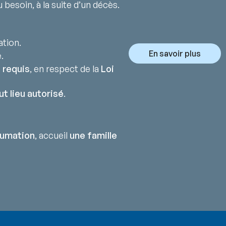
 besoin, à la suite d’un décès.
ation.
En savoir plus
.
 requis
, en respect de la
Loi
ut lieu autorisé
.
humation
, accueil
une famille