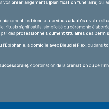
ns vos
préarrangements (planification funéraire)
ou, au
uniquement les
biens et services adaptés
à votre situ
lle, rituels significatifs, simplicité ou cérémonie élaborée
 par des
professionnels dûment titulaires des permis
u l’Épiphanie
,
à domicile avec Bleuciel Flex
, ou dans
to
successorale)
, coordination de la
crémation
ou de l’
in