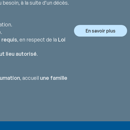
 besoin, à la suite d’un décès.
ation.
En savoir plus
.
 requis
, en respect de la
Loi
ut lieu autorisé
.
humation
, accueil
une famille